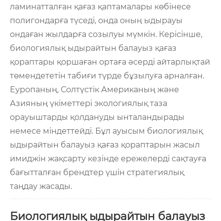
ламинатталған қағаз қаптамалары көбінесе
полигондарға түседі, онда оның ыдырауы
ондаған жылдарға созылуы мүмкін. Керісінше,
биологиялық ыдырайтын балауыз қағаз
қораптары қоршаған ортаға әсерді айтарлықтай
төмендететін табиғи түрде бұзылуға арналған.
Еуропаның, Солтүстік Американың және
Азияның үкіметтері экологиялық таза
орауыштарды қолдануды ынталандырады
немесе міндеттейді. Бұл ауысым биологиялық
ыдырайтын балауыз қағаз қораптарын жасыл
имиджін жақсарту кезінде ережелерді сақтауға
бағытталған брендтер үшін стратегиялық
таңдау жасады.
Биологиялық ыдырайтын балауыз