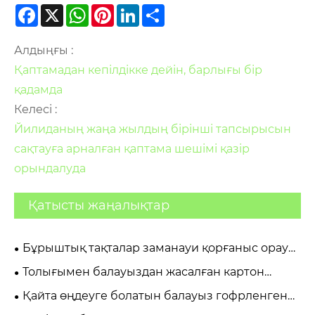
Facebook
X
WhatsApp
Pinterest
LinkedIn
Share
Алдыңғы :
Қаптамадан кепілдікке дейін, барлығы бір
қадамда
Келесі :
Йилиданың жаңа жылдың бірінші тапсырысын
сақтауға арналған қаптама шешімі қазір
орындалуда
Қатысты жаңалықтар
Бұрыштық тақталар заманауи қорғаныс орау
жүйелерін өзгерте ме?
Толығымен балауыздан жасалған картон
дегеніміз не және ол заманауи қаптама үшін
Қайта өңдеуге болатын балауыз гофрленген
неліктен маңызды?
қораптар дегеніміз не?