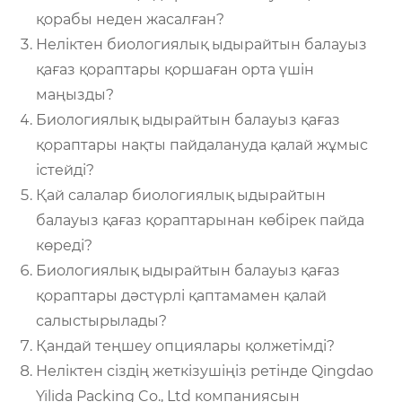
қорабы неден жасалған?
Неліктен биологиялық ыдырайтын балауыз
қағаз қораптары қоршаған орта үшін
маңызды?
Биологиялық ыдырайтын балауыз қағаз
қораптары нақты пайдалануда қалай жұмыс
істейді?
Қай салалар биологиялық ыдырайтын
балауыз қағаз қораптарынан көбірек пайда
көреді?
Биологиялық ыдырайтын балауыз қағаз
қораптары дәстүрлі қаптамамен қалай
салыстырылады?
Қандай теңшеу опциялары қолжетімді?
Неліктен сіздің жеткізушіңіз ретінде Qingdao
Yilida Packing Co., Ltd компаниясын