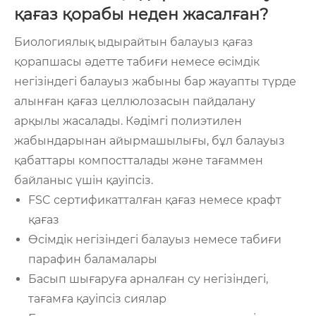
қағаз қорабы неден жасалған?
Биологиялық ыдырайтын балауыз қағаз
қорапшасы әдетте табиғи немесе өсімдік
негізіндегі балауыз жабыны бар жауапты түрде
алынған қағаз целлюлозасын пайдалану
арқылы жасалады. Кәдімгі полиэтилен
жабындарынан айырмашылығы, бұл балауыз
қабаттары компостталады және тағаммен
байланыс үшін қауіпсіз.
FSC сертификатталған қағаз немесе крафт
қағаз
Өсімдік негізіндегі балауыз немесе табиғи
парафин баламалары
Басып шығаруға арналған су негізіндегі,
тағамға қауіпсіз сиялар