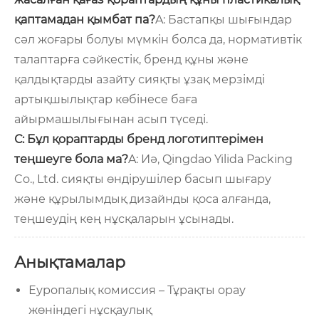
қаптамадан қымбат па?
A: Бастапқы шығындар
сәл жоғары болуы мүмкін болса да, нормативтік
талаптарға сәйкестік, бренд құны және
қалдықтарды азайту сияқты ұзақ мерзімді
артықшылықтар көбінесе баға
айырмашылығынан асып түседі.
С: Бұл қораптарды бренд логотиптерімен
теңшеуге бола ма?
A: Иә, Qingdao Yilida Packing
Co., Ltd. сияқты өндірушілер басып шығару
және құрылымдық дизайнды қоса алғанда,
теңшеудің кең нұсқаларын ұсынады.
Анықтамалар
Еуропалық комиссия – Тұрақты орау
жөніндегі нұсқаулық