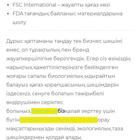
FSC International – жауапты қағаз көзі
FDA тағамдық байланыс материалдарына
шолу
Дұрыс қаптаманы таңдау тек бизнес шешімі
емес, ол тұрақтылық пен бренд
жауапкершілігіне берілгендік. Егер сіз өзіңіздің
нарықтық қажеттіліктеріңізге бейімделген
жоғары сапалы биологиялық ыдырайтын
балауыз қағаз қорапшасының шешімдерін
іздесеңіз, сенуге болатын тәжірибелі
өндірушімен серіктес
болыңыз.
Байланыс
біз
қалай зерттеу үшін
бүгін
Qingdao Yilida Packing Co., Ltd.
орау
мақсаттарыңызды сенімді, экологиялық таза
шешімдермен қолдай алады.