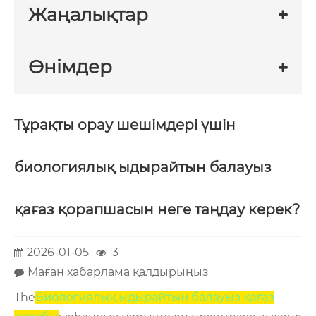
Жаңалықтар
Өнімдер
Тұрақты орау шешімдері үшін
биологиялық ыдырайтын балауыз
қағаз қорапшасын неге таңдау керек?
2026-01-05
3
Маған хабарлама қалдырыңыз
The
Биологиялық ыдырайтын балауыз қағаз