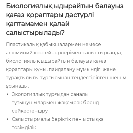
Биологиялық ыдырайтын балауыз
қағаз қораптары дәстүрлі
қаптамамен қалай
салыстырылады?
Пластикалық қабықшалармен немесе
алюминий контейнерлерімен салыстырғанда,
биологиялық ыдырайтын балауыз қағаз
қораптары құны, пайдалану мүмкіндігі және
тұрақтылығы тұрғысынан теңдестірілген шешім
ұсынады.
Экологиялық тұрғыдан саналы
тұтынушылармен жақсырақ бренд
сәйкестендіру
Салыстырмалы беріктік пен ыстыққа
төзімділік