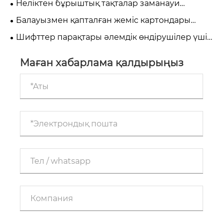
Неліктен бұрыштық тақталар заманауи
қаптамалар үшін маңызды?
Балауызмен қапталған жеміс картондары
жаңа пісіруге арналған ең жақсы таңдау?
Шифттер парақтары әлемдік өндірушілер үшін
экспорттық шығындарды қалай азайтуға
көмектеседі?
Маған хабарлама қалдырыңыз