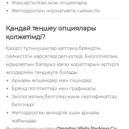
Жақсартылған жою опциялары
Жетілдірілген нормативтік сәйкестік
Қандай теңшеу опциялары
қолжетімді?
Қазіргі тұтынушылар қаптама брендтің
сәйкестігін көрсетеді деп күтеді. Биологиялық
ыдырайтын балауыз қағаз қораптарын әртүрлі
жолдармен теңшеуге болады:
Арнайы өлшемдер мен пішіндер
Бренд логотиптері мен графикасы
Экологиялық белгілер және сертификаттау
белгілері
Жетілдірілген өнімділік үшін арнайы
жабындар
Өндірушілер ұнайды
Qingdao Yilida Packing Co.,