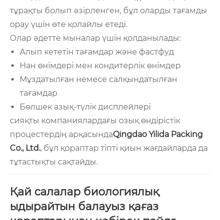
тұрақты болып әзірленген, бұл оларды тағамды
орау үшін өте қолайлы етеді.
Олар әдетте мыналар үшін қолданылады:
Алып кететін тағамдар және фастфуд
Нан өнімдері мен кондитерлік өнімдер
Мұздатылған немесе салқындатылған
тағамдар
Бөлшек азық-түлік дисплейлері
сияқты компаниялардағы озық өндірістік
процестердің арқасында
Qingdao Yilida Packing
Co., Ltd.
, бұл қораптар тіпті қиын жағдайларда да
тұтастықты сақтайды.
Қай салалар биологиялық
ыдырайтын балауыз қағаз