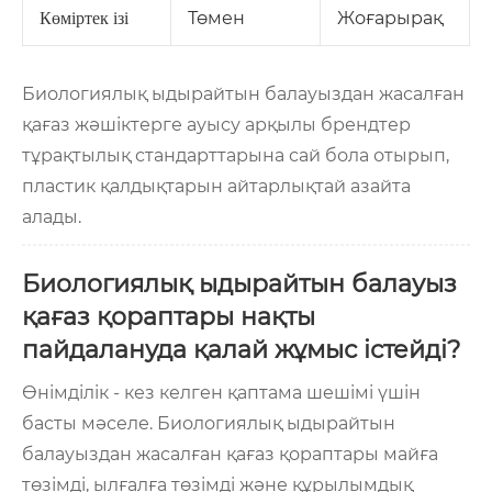
Төмен
Жоғарырақ
Көміртек ізі
Биологиялық ыдырайтын балауыздан жасалған
қағаз жәшіктерге ауысу арқылы брендтер
тұрақтылық стандарттарына сай бола отырып,
пластик қалдықтарын айтарлықтай азайта
алады.
Биологиялық ыдырайтын балауыз
қағаз қораптары нақты
пайдалануда қалай жұмыс істейді?
Өнімділік - кез келген қаптама шешімі үшін
басты мәселе. Биологиялық ыдырайтын
балауыздан жасалған қағаз қораптары майға
төзімді, ылғалға төзімді және құрылымдық