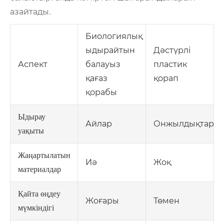
азайтады.
Биологиялық
ыдырайтын
Дәстүрлі
Аспект
балауыз
пластик
қағаз
қорап
қорабы
Ыдырау
Айлар
Онжылдықтар
уақыты
Жаңартылатын
Иә
Жоқ
материалдар
Қайта өңдеу
Жоғары
Төмен
мүмкіндігі