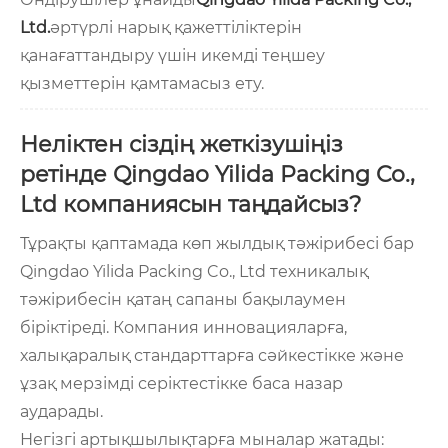
Ltd.
әртүрлі нарық қажеттіліктерін
қанағаттандыру үшін икемді теңшеу
қызметтерін қамтамасыз ету.
Неліктен сіздің жеткізушіңіз
ретінде Qingdao Yilida Packing Co.,
Ltd компаниясын таңдайсыз?
Тұрақты қаптамада көп жылдық тәжірибесі бар
Qingdao Yilida Packing Co., Ltd техникалық
тәжірибесін қатаң сапаны бақылаумен
біріктіреді. Компания инновацияларға,
халықаралық стандарттарға сәйкестікке және
ұзақ мерзімді серіктестікке баса назар
аударады.
Негізгі артықшылықтарға мыналар жатады: