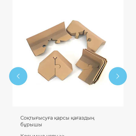


Соқтығысуға қарсы қағаздың
бұрышы