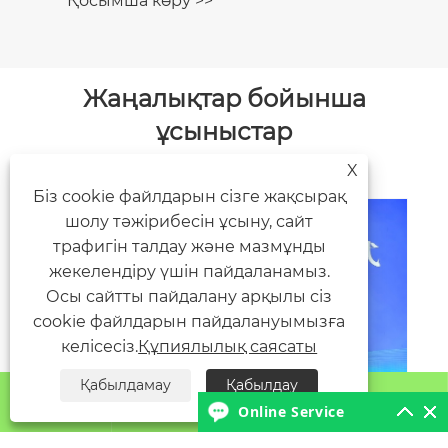
Қосымша көру >>
Жаңалықтар бойынша
ұсыныстар
X
Біз cookie файлдарын сізге жақсырақ
шолу тәжірибесін ұсыну, сайт
трафигін талдау және мазмұнды
жекелендіру үшін пайдаланамыз.
Осы сайтты пайдалану арқылы сіз
cookie файлдарын пайдалануымызға
келісесіз.
Құпиялылық саясаты
Қабылдамау
Қабылдау






Online Service