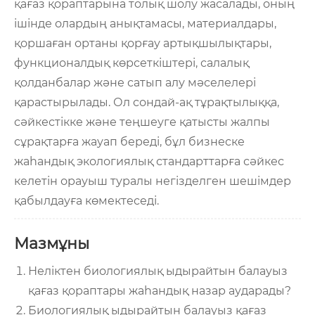
қағаз қораптарына толық шолу жасалады, оның
ішінде олардың анықтамасы, материалдары,
қоршаған ортаны қорғау артықшылықтары,
функционалдық көрсеткіштері, салалық
қолданбалар және сатып алу мәселелері
қарастырылады. Ол сондай-ақ тұрақтылыққа,
сәйкестікке және теңшеуге қатысты жалпы
сұрақтарға жауап береді, бұл бизнеске
жаһандық экологиялық стандарттарға сәйкес
келетін орауыш туралы негізделген шешімдер
қабылдауға көмектеседі.
Мазмұны
Неліктен биологиялық ыдырайтын балауыз
қағаз қораптары жаһандық назар аударады?
Биологиялық ыдырайтын балауыз қағаз