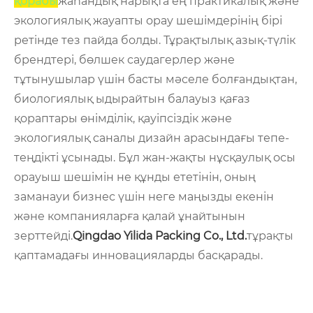
қорабы
жаһандық нарықта ең практикалық және
экологиялық жауапты орау шешімдерінің бірі
ретінде тез пайда болды. Тұрақтылық азық-түлік
брендтері, бөлшек саудагерлер және
тұтынушылар үшін басты мәселе болғандықтан,
биологиялық ыдырайтын балауыз қағаз
қораптары өнімділік, қауіпсіздік және
экологиялық саналы дизайн арасындағы тепе-
теңдікті ұсынады. Бұл жан-жақты нұсқаулық осы
орауыш шешімін не құнды ететінін, оның
заманауи бизнес үшін неге маңызды екенін
және компанияларға қалай ұнайтынын
зерттейді.
Qingdao Yilida Packing Co., Ltd.
тұрақты
қаптамадағы инновацияларды басқарады.