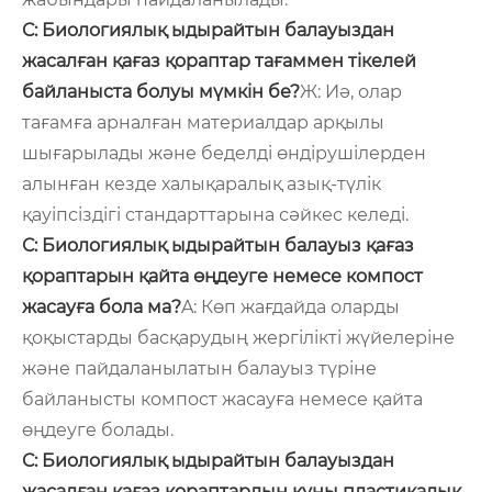
С: Биологиялық ыдырайтын балауыздан
жасалған қағаз қораптар тағаммен тікелей
байланыста болуы мүмкін бе?
Ж: Иә, олар
тағамға арналған материалдар арқылы
шығарылады және беделді өндірушілерден
алынған кезде халықаралық азық-түлік
қауіпсіздігі стандарттарына сәйкес келеді.
С: Биологиялық ыдырайтын балауыз қағаз
қораптарын қайта өңдеуге немесе компост
жасауға бола ма?
A: Көп жағдайда оларды
қоқыстарды басқарудың жергілікті жүйелеріне
және пайдаланылатын балауыз түріне
байланысты компост жасауға немесе қайта
өңдеуге болады.
С: Биологиялық ыдырайтын балауыздан
жасалған қағаз қораптардың құны пластикалық