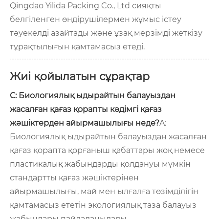
Qingdao Yilida Packing Co., Ltd сияқты
белгіленген өндірушілермен жұмыс істеу
тәуекелді азайтады және ұзақ мерзімді жеткізу
тұрақтылығын қамтамасыз етеді.
Жиі қойылатын сұрақтар
С: Биологиялық ыдырайтын балауыздан
жасалған қағаз қорапты кәдімгі қағаз
жәшіктерден айырмашылығы неде?
A:
Биологиялық ыдырайтын балауыздан жасалған
қағаз қорапта қорғаныш қабаттары жоқ немесе
пластикалық жабындарды қолдануы мүмкін
стандартты қағаз жәшіктерінен
айырмашылығы, май мен ылғалға төзімділігін
қамтамасыз ететін экологиялық таза балауыз
жабындары пайдаланылады.