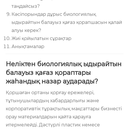
таңдайсыз?
Кәсіпорындар дұрыс биологиялық
ыдырайтын балауыз қағаз қорапшасын қалай
алуы керек?
Жиі қойылатын сұрақтар
Анықтамалар
Неліктен биологиялық ыдырайтын
балауыз қағаз қораптары
жаһандық назар аударады?
Қоршаған ортаны қорғау ережелері,
тұтынушылардың хабардарлығы және
корпоративтік тұрақтылық мақсаттары бизнесті
орау материалдарын қайта қарауға
итермелейді. Дәстүрлі пластик немесе