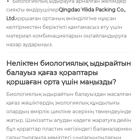
Биологиялық ыдырауға арналған желімдер
сияқты өндірушілер
Qingdao Yilida Packing Co.,
Ltd.
қоршаған ортаның өнімділігіне нұқсан
келтірместен беріктікті қамтамасыз ету үшін
материал комбинацияларын оңтайландыруға
назар аударыңыз.
Неліктен биологиялық ыдырайтын
балауыз қағаз қораптары
қоршаған орта үшін маңызды?
Биологиялық ыдырайтын балауыздан жасалған
қағаз жәшіктердің экологиялық құндылығы
олардың өмірлік цикліне әсерінің төмендеуінде
жатыр. Шикізатты алудан кәдеге жаратуға дейін
бұл қораптар пластик негізіндегі баламалармен
салыстырғанда көміртегі шығарындыларын