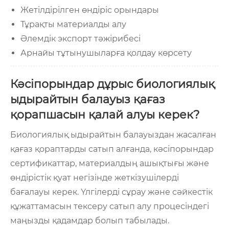
Жетілдірілген өндіріс орындары
Тұрақты материалды алу
Әлемдік экспорт тәжірибесі
Арнайы тұтынушыларға қолдау көрсету
Кәсіпорындар дұрыс биологиялық
ыдырайтын балауыз қағаз
қорапшасын қалай алуы керек?
Биологиялық ыдырайтын балауыздан жасалған
қағаз қораптарды сатып алғанда, кәсіпорындар
сертификаттар, материалдың ашықтығы және
өндірістік қуат негізінде жеткізушілерді
бағалауы керек. Үлгілерді сұрау және сәйкестік
құжаттамасын тексеру сатып алу процесіндегі
маңызды қадамдар болып табылады.