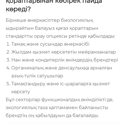
қораптарынан көбірек пайда
көреді?
Бірнеше өнеркәсіптер биологиялық
ыдырайтын балауыз қағаз қораптарын
стандартты орау опциясы ретінде қабылдады:
Тамақ және сусындар өнеркәсібі
Жылдам қызмет көрсететін мейрамханалар
Нан және кондитерлік өнімдердің брендтері
Органикалық және денсаулыққа арналған
азық-түлік сатушылар
Тамақтандыру және іс-шараларға қызмет
көрсету
Бұл секторлар функционалдық өнімділікті де,
экологиялық таза қаптамамен байланысты
брендтің оң қабылдауын да бағалайды.