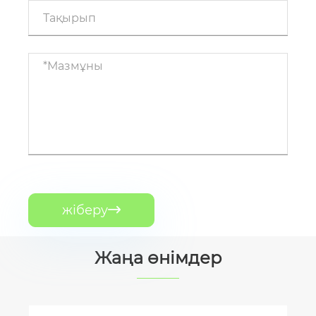
жіберу

Жаңа өнімдер