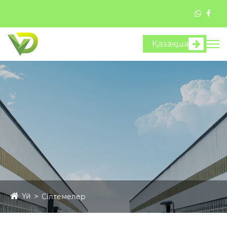
Қазақша
Үй
Сілтемелер