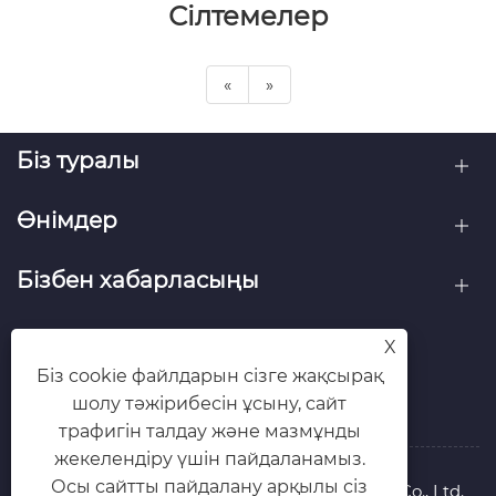
Сілтемелер
«
»
Біз туралы
Өнімдер
Бізбен хабарласыңы
БІЗГЕ ЖАЗЫЛЫҢЫЗДАР
X
Біз cookie файлдарын сізге жақсырақ
шолу тәжірибесін ұсыну, сайт
трафигін талдау және мазмұнды
жекелендіру үшін пайдаланамыз.
Осы сайтты пайдалану арқылы сіз
Copyright © 2025 Qingdao Yilida Packaging Co., Ltd.