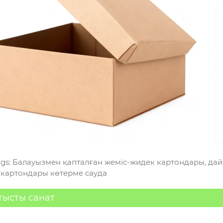
ags: Балауызмен қапталған жеміс-жидек картондары, да
 картондары көтерме сауда
тысты санат