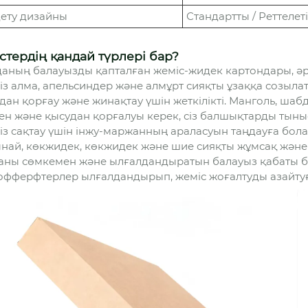
ету дизайны
Стандартты / Реттелет
стердің қандай түрлері бар?
аның балауызды қапталған жеміс-жидек картондары, әр
сіз алма, апельсиндер және алмұрт сияқты ұзаққа созыла
дан қорғау және жинақтау үшін жеткілікті. Манголь, шабд
ен және қысудан қорғалуы керек, сіз балшықтарды ты
сіз сақтау үшін інжу-маржанның араласуын таңдауға бола
най, көкжидек, көкжидек және шие сияқты жұмсақ және 
аны сөмкемен және ылғалдандыратын балауыз қабаты бар
фферфтерлер ылғалдандырып, жеміс жоғалтуды азайтуғ