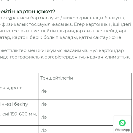
бейтін картон қажет?
ақ сұранысы бар балауыз / микрокристалды балауыз,
изикалық тосқауыл жасаңыз. Егер картонның ішіндегі
п кетсе, ағып кетпейтін шырындар ағып кетпейді, әрі
атар, картон берік болып қалады, қатты сақтау және
жеттіліктерімен жиі жұмыс жасаймыз. Бұл картондар
зінде географиялық өзгерістерден туындаған климаттық
Теңшейтілетін
н ядро ​​+
Иә
ін-өзі бекіту
Иә
ені 150-600 мм,
Иә
Иә
WhatsApp