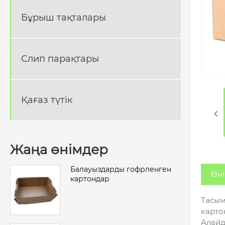
Бұрыш тақталары
Слип парақтары
Қағаз түтік
Жаңа өнімдер
Балауыздарды гофрленген
Өні
картондар
Тасым
карто
Алайд