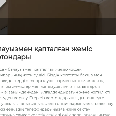
лауызмен қапталған жеміс
ртондары
а - балауызмен қапталған жеміс-жидек
ндарының жеткізушісі. Біздің көптеген бақша мен
с-жидектерді экспорттаушылармен ынтымақтастық
ы біз жемістер мен жеткізудің негізгі талаптарын
еміз: зақымданудан, ылғалдандыратын және жеткілікті
туден қорғау. Егер сіз картондарыңызды теңшеуге
ғушылық танытсаңыз, сіздің опцияларыңызды талқылау
сіз өзіңіздің телефондарыңызға және сақтау
тарына сәйкес келетін сенімді өнімдерді алғаныңызға