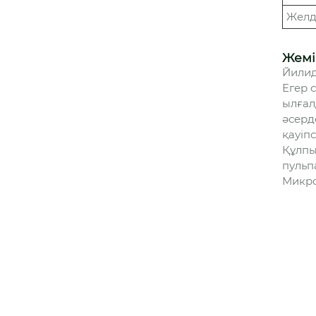
Желд
Жемі
Йилид
Егер 
ылғал
әсерд
қауіп
Құлпы
пульп
Микро