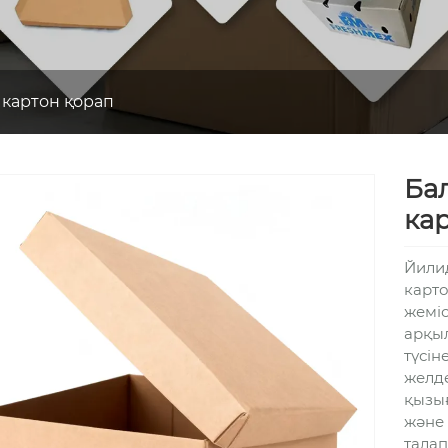
н картон қорап
Ба
ка
Йилид
карто
жемі
арқыл
түсін
желде
қызы
және 
талап