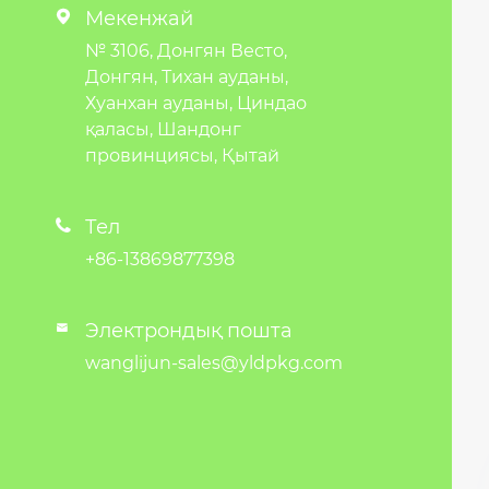
Мекенжай

№ 3106, Донгян Весто,
Донгян, Тихан ауданы,
Хуанхан ауданы, Циндао
қаласы, Шандонг
провинциясы, Қытай
Тел

+86-13869877398
Электрондық пошта

wanglijun-sales@yldpkg.com