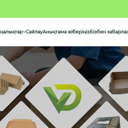
ңалықтар
Сайлау
Анықтама жіберіңіз
Бізбен хабарл