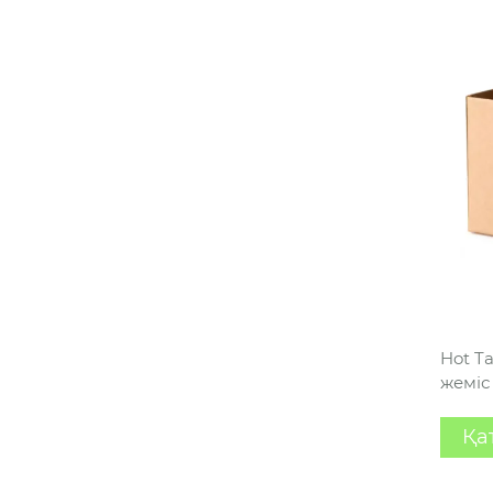
Hot T
жеміс
Қа