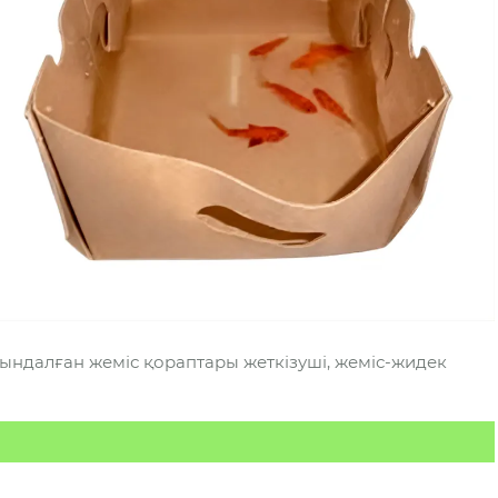
йындалған жеміс қораптары жеткізуші, жеміс-жидек