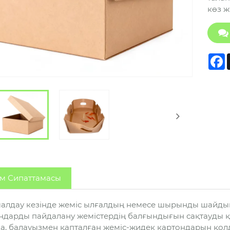
көз же
F
м Сипаттамасы
алдау кезінде жеміс ылғалдың немесе шырынды шайды
ндарды пайдалану жемістердің балғындығын сақтауды қи
а, балауызмен қапталған жеміс-жидек картондарын қол