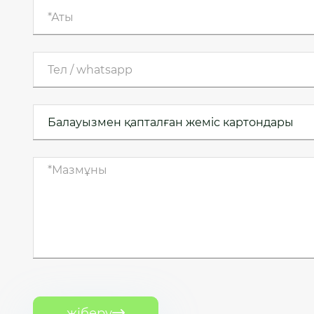
жіберу
