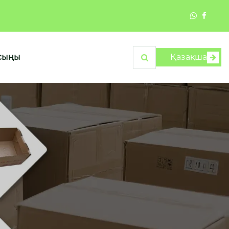
асыңы
Қазақша