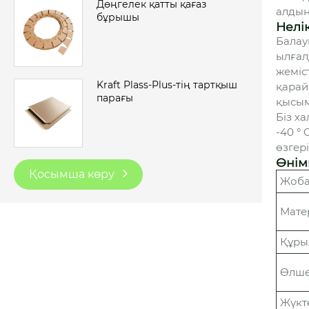
Дөңгелек қатты қағаз
алдын
бұрышы
Нелі
Балау
ылғал
жеміс
Kraft Plass-Plus-тің тартқыш
қарай
парағы
қысым
Біз х
-40 °
өзгер
Өнім
Қосымша көру
Жоб
Мате
Құр
Өлш
Жүкт