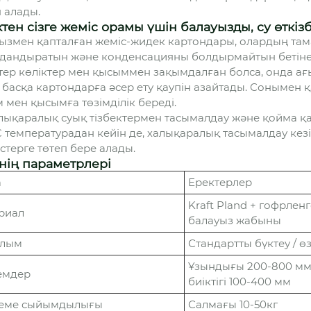
 алады.
ктен сізге жеміс орамы үшін балауызды, су өткіз
ызмен қапталған жеміс-жидек картондары, олардың там
дандыратын және конденсацияны болдырмайтын бетіне ф
тер көліктер мен қысыммен зақымдалған болса, онда ағы
 басқа картондарға әсер ету қаупін азайтады. Сонымен қ
 мен қысымға төзімділік береді.
алықаралық суық тізбектермен тасымалдау және қойма қа
 C температурадан кейін де, халықаралық тасымалдау ке
істерге төтеп бере алады.
нің параметрлері
а
Еректерлер
Kraft Pland + гофрленге
риал
балауыз жабыны
ылым
Стандартты бүктеу / өз
Ұзындығы 200-800 мм, 
емдер
биіктігі 100-400 мм
еме сыйымдылығы
Салмағы 10-50кг