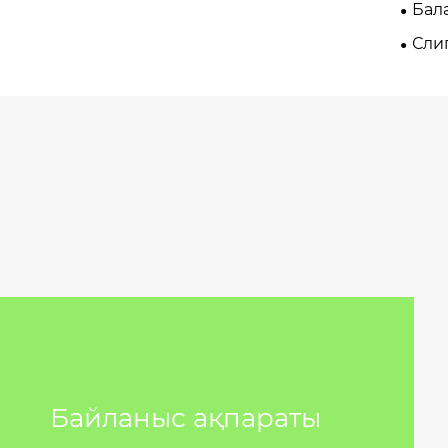
Бала
Сли
Байланыс ақпараты