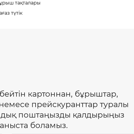
ұрыш тақталары
ағаз түтік
збейтін картоннан, бұрыштар,
 немесе прейскуранттар туралы
ондық поштаңызды қалдырыңыз
ланыста боламыз.