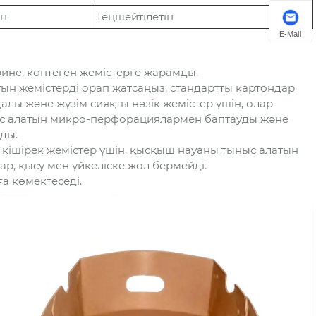
ін
Теңшейтілетін
E-Mail
ине, көптеген жемістерге жарамды.
тын жемістерді орап жатсаңыз, стандартты картондар
алы және жүзім сияқты нәзік жемістер үшін, олар
ныс алатын микро-перфорациялармен баптауды және
ды.
кішірек жемістер үшін, қысқыш науаны тыныс алатын
, қысу мен үйкеліске жол бермейді.
а көмектеседі.