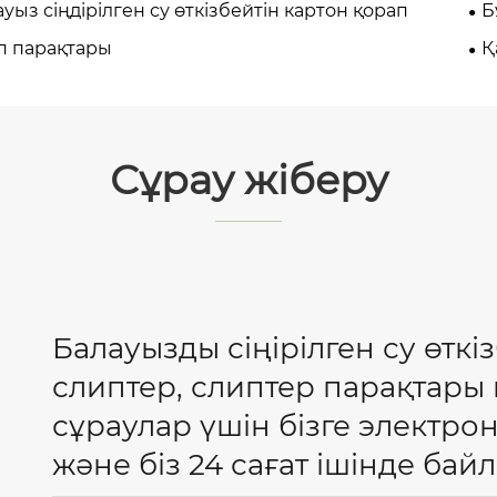
уыз сіңдірілген су өткізбейтін картон қорап
Б
п парақтары
Қ
Сұрау жіберу
Балауызды сіңірілген су өткі
слиптер, слиптер парақтары
сұраулар үшін бізге электр
және біз 24 сағат ішінде бай