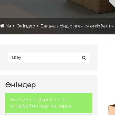
Үй
Өнімдер
Балауыз сіңдірілген су өткізбейті
Өнімдер
Балауыз сіңдірілген су
өткізбейтін картон қорап