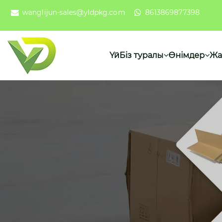
wanglijun-sales@yldpkg.com
8613869877398
Үй
Біз туралы
Өнімдер
Жа