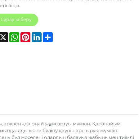
ткізіңіз.
Сұрау жіберу
acebook
X
WhatsApp
Pinterest
LinkedIn
Share
ң арқасында оңай жұмсартуы мүмкін. Қарапайым
ындатады және бүліну қаупін арттыруы мүмкін.
дану бұл мәселені олардың балауыз жабынымен тиімді