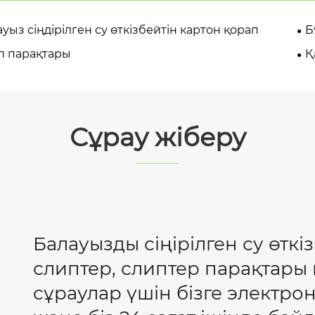
уыз сіңдірілген су өткізбейтін картон қорап
Б
п парақтары
Қ
Сұрау жіберу
Балауызды сіңірілген су өткі
слиптер, слиптер парақтары
сұраулар үшін бізге электр