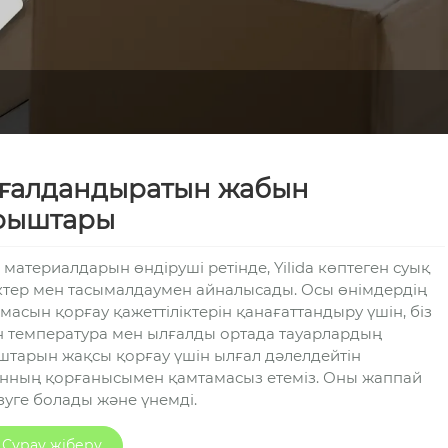
ғалдандыратын жабын
рыштары
материалдарын өндіруші ретінде, Yilida көптеген суық
ктер мен тасымалдаумен айналысады. Осы өнімдердің
масын қорғау қажеттіліктерін қанағаттандыру үшін, біз
 температура мен ылғалды ортада тауарлардың
тарын жақсы қорғау үшін ылғал дәлелдейтін
нның қорғанысымен қамтамасыз етеміз. Оны жаппай
зуге болады және үнемді.
Сұрау жіберу