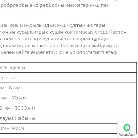
дробрларды ендіреді, сонымен қатар күш пен
быны оның құрылымдық күш-қуатын жоғары
де оның құрылымдық күшін қамтамасыз етеді. Картон
немесе тіпті крекуляциясына қарсы тұрады.
қолданамыз, ал желім және балауыздық жабдықтар
келей қайта өңделетін және компостативті етеді.
қты ауқым
қылған
мм - 8 мм
 мм - 70 мм
0 мм - 3000 мм
лауыз жабыны
0N - 1500N
WhatsApp