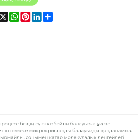
acebook
X
WhatsApp
Pinterest
LinkedIn
Share
оцесс біздің су өткізбейтін балауызға ұқсас
рафинін немесе микрокристалды балауызды қолданамыз.
стырмайды, сонымен қатар молекулалық деңгейдегі