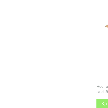
Hot T
өткіз
Қа