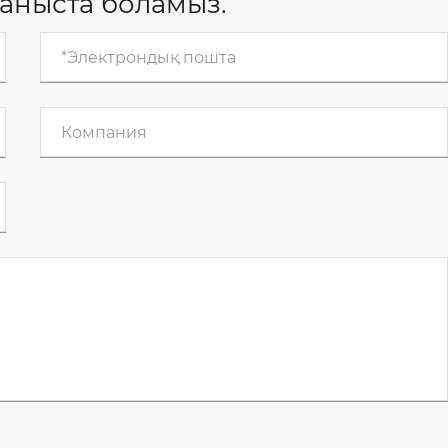
ланыста боламыз.