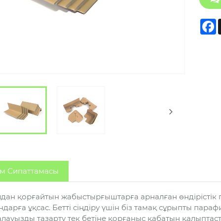
F
м Сипаттамасы
дан қорғайтын жабыстырғыштарға арналған өндірістік пр
ндарға ұқсас. Бетті сіңдіру үшін біз тамақ сұрыпты па
алауызды тазарту тек бетіне қорғаныс қабатын қалыпта