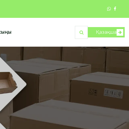
асыңы
Қазақша