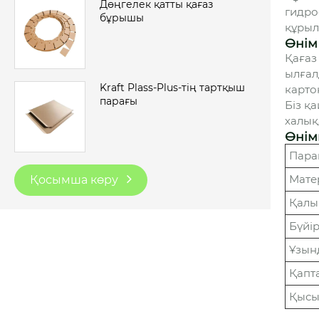
Дөңгелек қатты қағаз
гидро
бұрышы
құрыл
Өнім
Қағаз
ылғал
Kraft Plass-Plus-тің тартқыш
карто
парағы
Біз қ
халық
Өнім
Пара
Мате
Қосымша көру
Қалы
Бүйір
Ұзын
Қапта
Қысы