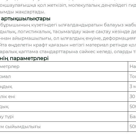
оқшаулағышқа қол жеткізіп, молекулалық деңгейдегі ги
ымды жақсартады.
 артықшылықтары
 бұрышының күзетіндегі ылғалдандыратын балауыз жа
дылық, логистикалық, тасымалдау және сақтау кезінде 
ннан айырмашылығы, ол ылғалдың енуіне, деформацияға 
айта өңделетін крафт қағазын негізгі материал ретінде 
аралық қаптама стандарттарына сәйкес келеді, оларды ті
нің параметрлері
метрлер
На
риал
То
ңдық
3 
лік ені
30
дық
50
у түрі
Ба
м сыйымдылығы
50