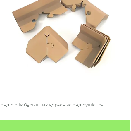
ндірістік бұрыштық қорғаныс өндірушісі, су