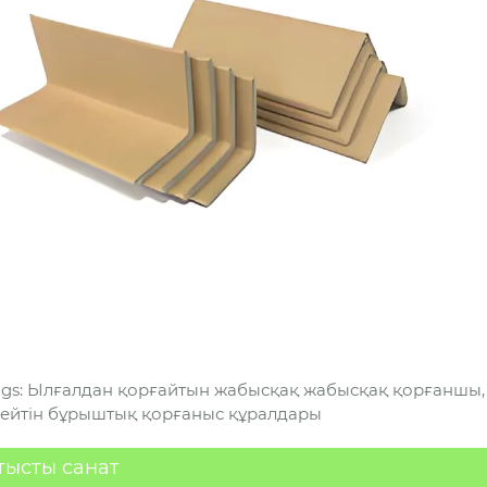
ags: Ылғалдан қорғайтын жабысқақ жабысқақ қорғаншы, ө
бейтін бұрыштық қорғаныс құралдары
тысты санат