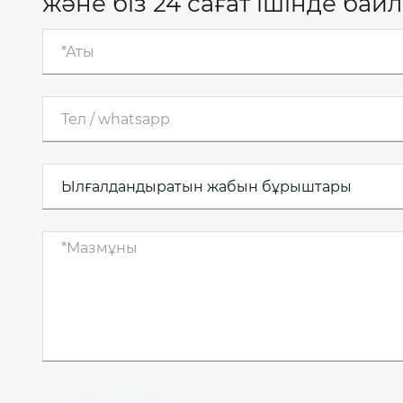
және біз 24 сағат ішінде бай