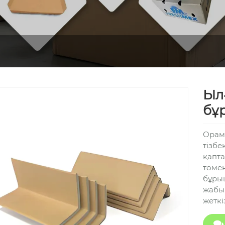
Ыл
бұ
Орам 
тізбе
қапта
төмен
бұрыш
жабы
жеткі