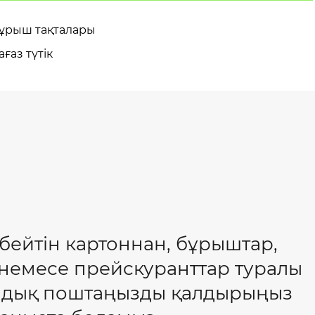
ұрыш тақталары
ағаз түтік
збейтін картоннан, бұрыштар,
 немесе прейскуранттар туралы
ондық поштаңызды қалдырыңыз