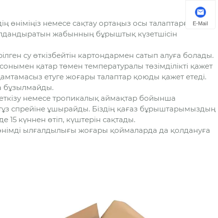
іздің өніміңіз немесе сақтау ортаңыз осы талаптарға
E-Mail
ғалдандыратын жабынның бұрыштық күзетшісін
рілген су өткізбейтін картондармен сатып алуға болады.
с, сонымен қатар төмен температуралы төзімділікті қажет
мтамасыз етуге жоғары талаптар қоюды қажет етеді.
а бұзылмайды.
 жеткізу немесе тропикалық аймақтар бойынша
тұз спрейіне ұшырайды. Біздің қағаз бұрыштарымыздың
 15 күннен өтіп, күштерін сақтады.
л өнімді ылғалдылығы жоғары қоймаларда да қолдануға