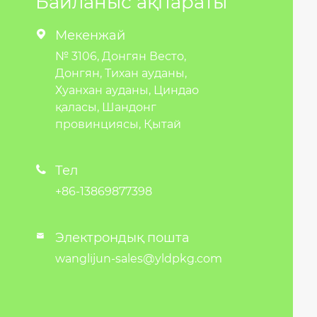
Байланыс ақпараты
Мекенжай

№ 3106, Донгян Весто,
Донгян, Тихан ауданы,
Хуанхан ауданы, Циндао
қаласы, Шандонг
провинциясы, Қытай
Тел

+86-13869877398
Электрондық пошта

wanglijun-sales@yldpkg.com