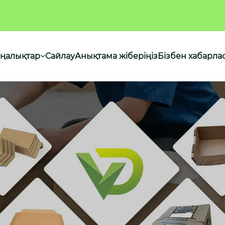
ңалықтар
Сайлау
Анықтама жіберіңіз
Бізбен хабарл