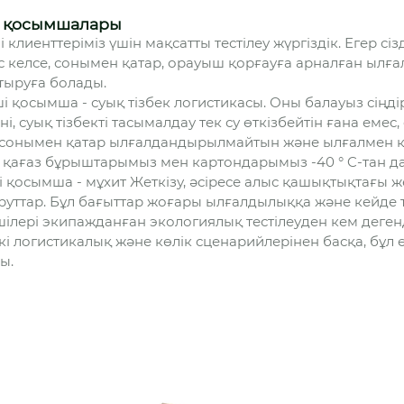
 қосымшалары
і клиенттеріміз үшін мақсатты тестілеу жүргіздік. Егер с
с келсе, сонымен қатар, орауыш қорғауға арналған ыл
тыруға болады.
ші қосымша - суық тізбек логистикасы. Оны балауыз сіңді
ні, суық тізбекті тасымалдау тек су өткізбейтін ғана еме
, сонымен қатар ылғалдандырылмайтын және ылғалмен қа
ң қағаз бұрыштарымыз мен картондарымыз -40 ° C-тан д
і қосымша - мұхит Жеткізу, әсіресе алыс қашықтықтағы
уттар. Бұл бағыттар жоғары ылғалдылыққа және кейде 
шілері экипажданған экологиялық тестілеуден кем дегенде
кі логистикалық және көлік сценарийлерінен басқа, бұ
ы.