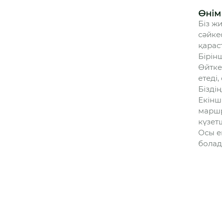
Өнім
Біз жи
сәйке
қарас
Бірін
Өйтке
етеді
Бізді
Екінш
маршр
күзет
Осы е
болад