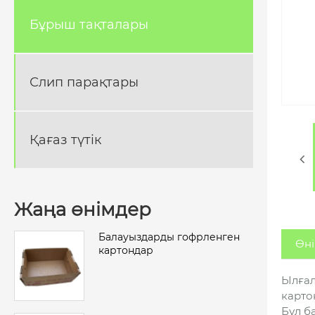
Бұрыш тақталары
Слип парақтары
Қағаз түтік
Жаңа өнімдер
Балауыздарды гофрленген
Өні
картондар
Ылғал
карто
Бұл б