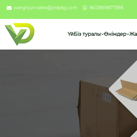
wanglijun-sales@yldpkg.com
8613869877398
Үй
Біз туралы
Өнімдер
Жа