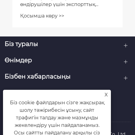
өндірушілер үшін экспорттық
шығындарды қалай азайтуға
Қосымша көру >>
көмектеседі?
Біз туралы
Өнімдер
Бізбен хабарласыңы
БІЗГЕ ЖАЗЫЛЫҢЫЗДАР
X
Біз cookie файлдарын сізге жақсырақ
шолу тәжірибесін ұсыну, сайт
трафигін талдау және мазмұнды
жекелендіру үшін пайдаланамыз.
Осы сайтты пайдалану арқылы сіз
Copyright © 2025 Qingdao Yilida Packaging Co., Ltd.