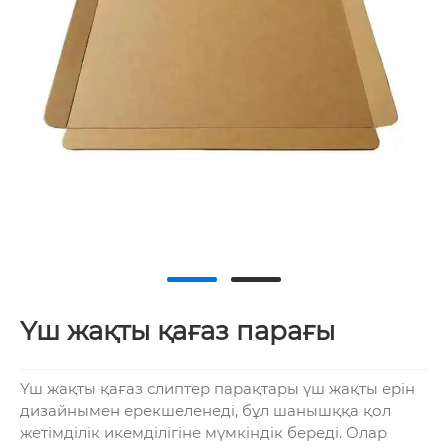
Үш жақты қағаз парағы
Үш жақты қағаз слиптер парақтары үш жақты ерін
дизайнымен ерекшеленеді, бұл шанышққа қол
жетімділік икемділігіне мүмкіндік береді. Олар