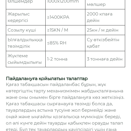
Өлшемдер
1000x1200mm
мөлшер
Жарылыс
2000 кпаға
≥1400KPA
кедергісі
дейін
Созылу күші
≥15KN / M
25кн / м дейін
Ылғалдылыққа
Су өткізбейтін
≤85% RH
төзімділік
қабат
Жүктеме
1-2 тонна
3 тоннаға дейін
сыйымдылығы
Пайдалануға қойылатын талаптар
Қағаз табақшасын пайдаланбас бұрын, жүк
көтергіштің тарту механизмімен жабдықталғанына
және оны онымен бірге пайдалануға көз жеткізіңіз.
Қағаз табақшасы сырғанауға төзімді болса да,
тауарлардың астына түсуіне жол бермейді және
оңай және ыңғайлы қозғалысқа мүмкіндік береді,
ол әлі күнге дейін тауарды қабықпен орауды талап
етеді. Бұл тек тауарлардың қауіпсіздігі үшін ғана