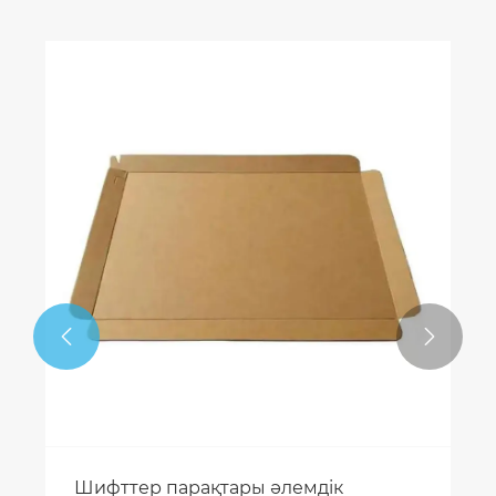


Шифттер парақтары әлемдік