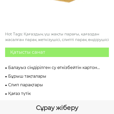
Hot Tags: Қағаздың үш жақты парағы, қағаздан
жасалған парақ жеткізушісі, слипті парақ өндірушісі
Қатысты санат
Балауыз сіңдірілген су өткізбейтін картон
қорап
Бұрыш тақталары
Слип парақтары
Қағаз түтік
Сұрау жіберу