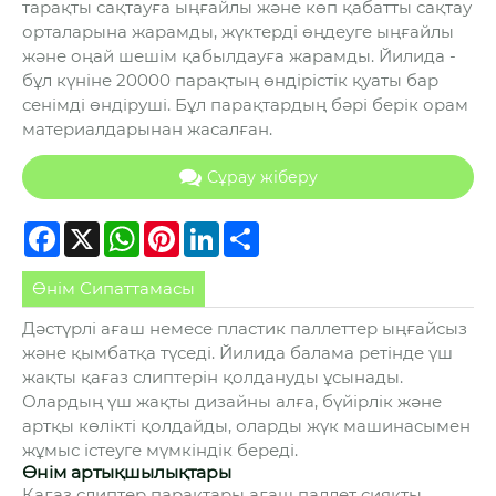
тарақты сақтауға ыңғайлы және көп қабатты сақтау
орталарына жарамды, жүктерді өңдеуге ыңғайлы
және оңай шешім қабылдауға жарамды. Йилида -
бұл күніне 20000 парақтың өндірістік қуаты бар
сенімді өндіруші. Бұл парақтардың бәрі берік орам
материалдарынан жасалған.
Сұрау жіберу
Facebook
X
WhatsApp
Pinterest
LinkedIn
Share
Өнім Сипаттамасы
Дәстүрлі ағаш немесе пластик паллеттер ыңғайсыз
және қымбатқа түседі. Йилида балама ретінде үш
жақты қағаз слиптерін қолдануды ұсынады.
Олардың үш жақты дизайны алға, бүйірлік және
артқы көлікті қолдайды, оларды жүк машинасымен
жұмыс істеуге мүмкіндік береді.
Өнім артықшылықтары
Қағаз слиптер парақтары ағаш паллет сияқты