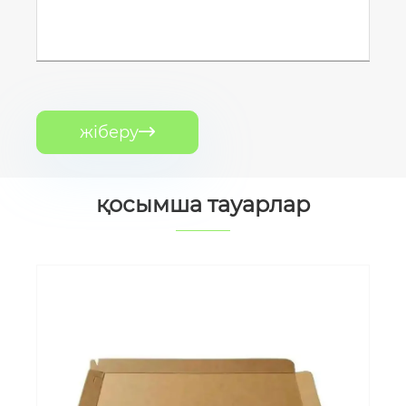
жіберу

қосымша тауарлар