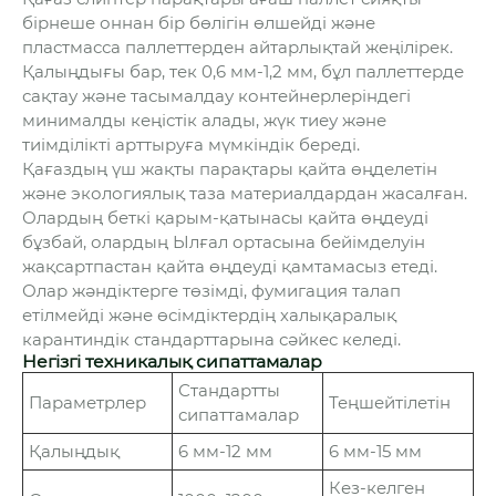
бірнеше оннан бір бөлігін өлшейді және
пластмасса паллеттерден айтарлықтай жеңілірек.
Қалыңдығы бар, тек 0,6 мм-1,2 мм, бұл паллеттерде
сақтау және тасымалдау контейнерлеріндегі
минималды кеңістік алады, жүк тиеу және
тиімділікті арттыруға мүмкіндік береді.
Қағаздың үш жақты парақтары қайта өңделетін
және экологиялық таза материалдардан жасалған.
Олардың беткі қарым-қатынасы қайта өңдеуді
бұзбай, олардың Ылғал ортасына бейімделуін
жақсартпастан қайта өңдеуді қамтамасыз етеді.
Олар жәндіктерге төзімді, фумигация талап
етілмейді және өсімдіктердің халықаралық
карантиндік стандарттарына сәйкес келеді.
Негізгі техникалық сипаттамалар
Стандартты
Параметрлер
Теңшейтілетін
сипаттамалар
Қалыңдық
6 мм-12 мм
6 мм-15 мм
Кез-келген