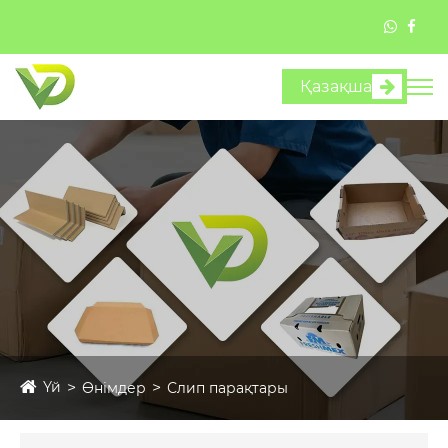
Қазақша
Үй
Өнімдер
Слип парақтары