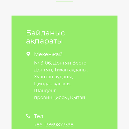
Байланыс
ақпараты
Мекенжай

№ 3106, Донгян Весто,
Донгян, Тихан ауданы,
Хуанхан ауданы,
Циндао қаласы,
Шандонг
провинциясы, Қытай
Тел

+86-13869877398