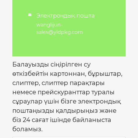
Электрондық пошта

wanglijun-
sales@yldpkg.com
Балауызды сіңірілген су
өткізбейтін картоннан, бұрыштар,
слиптер, слиптер парақтары
немесе прейскуранттар туралы
сұраулар үшін бізге электрондық
поштаңызды қалдырыңыз және
біз 24 сағат ішінде байланыста
боламыз.