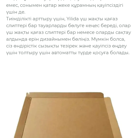
емес, сонымен қатар жеке құрамның қауіпсіздігі
үшін де.
Тиімділікті арттыру үшін, Yilida үш жақты қағаз
слиптері бар тауарларды бөлуге кеңес береді, олар
үш жақты қағаз слиптері бар немесе оларды сақтау
алдында ерін дизайнымен бөліңіз. Мүмкін болса,
сіз өндірістік сызықты тезірек және қауіпсіз өңдеу
үшін толтыру үшін автоматты түрде қосуға болады.